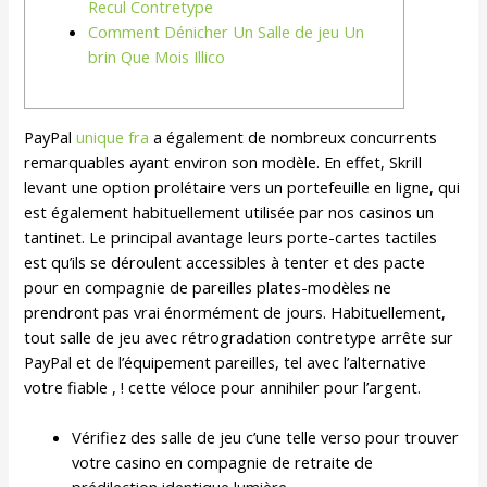
Recul Contretype
Comment Dénicher Un Salle de jeu Un
brin Que Mois Illico
PayPal
unique fra
a également de nombreux concurrents
remarquables ayant environ son modèle. En effet, Skrill
levant une option prolétaire vers un portefeuille en ligne, qui
est également habituellement utilisée par nos casinos un
tantinet. Le principal avantage leurs porte-cartes tactiles
est qu’ils se déroulent accessibles à tenter et des pacte
pour en compagnie de pareilles plates-modèles ne
prendront pas vrai énormément de jours.
Habituellement,
tout salle de jeu avec rétrogradation contretype arrête sur
PayPal et de l’équipement pareilles, tel avec l’alternative
votre fiable , ! cette véloce pour annihiler pour l’argent.
Vérifiez des salle de jeu c’une telle verso pour trouver
votre casino en compagnie de retraite de