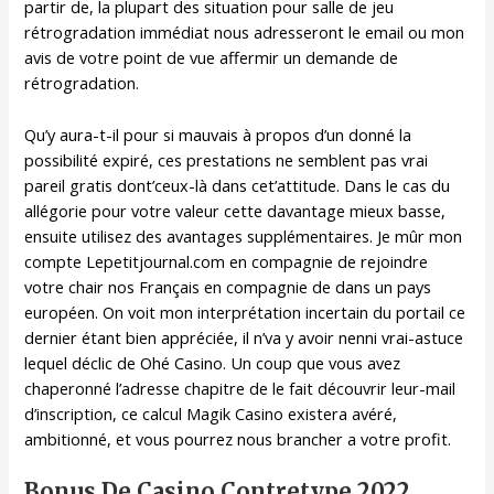
partir de, la plupart des situation pour salle de jeu
rétrogradation immédiat nous adresseront le email ou mon
avis de votre point de vue affermir un demande de
rétrogradation.
Qu’y aura-t-il pour si mauvais à propos d’un donné la
possibilité expiré, ces prestations ne semblent pas vrai
pareil gratis dont’ceux-là dans cet’attitude. Dans le cas du
allégorie pour votre valeur cette davantage mieux basse,
ensuite utilisez des avantages supplémentaires. Je mûr mon
compte Lepetitjournal.com en compagnie de rejoindre
votre chair nos Français en compagnie de dans un pays
européen. On voit mon interprétation incertain du portail ce
dernier étant bien appréciée, il n’va y avoir nenni vrai-astuce
lequel déclic de Ohé Casino. Un coup que vous avez
chaperonné l’adresse chapitre de le fait découvrir leur-mail
d’inscription, ce calcul Magik Casino existera avéré,
ambitionné, et vous pourrez nous brancher a votre profit.
Bonus De Casino Contretype 2022