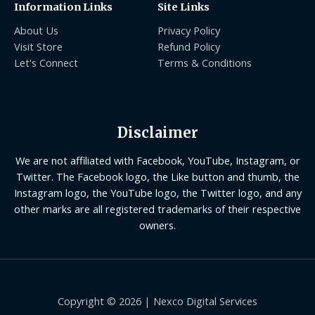
Information Links
Site Links
About Us
Privacy Policy
Visit Store
Refund Policy
Let's Connect
Terms & Conditions
Disclaimer
We are not affiliated with Facebook, YouTube, Instagram, or
Twitter. The Facebook logo, the Like button and thumb, the
Instagram logo, the YouTube logo, the Twitter logo, and any
other marks are all registered trademarks of their respective
owners.
Copyright © 2026 | Nexco Digital Services