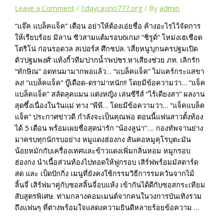
Leave a Comment
/
1daycasino777.org
/ By
admin
“แจ๊ค แบล็คแจ็ค” เตือน อย่าให้ต้องเอ่ยชื่อ ค้างอะไรไว้จัดการ
ให้เรียบร้อย มิลาน ซิวสามแต้มรอบ6เกม! “ชิรูด์” โหม่งเฮเชือด
โตริโน่ ก่อนรอดวล สเปอร์ส ศึกชปล. ‘เสี่ยหนู’บุกนครปฐมเปิด
ตัว’ปฐมพงศ์’ แท้งกิ้วทีม’ปากน้ำ’พปชร.หาเสียงช่วย ภท. เลิกรัก
“ทักษิณ” อดทนมามากพอแล้ว… “แบล็คแจ็ค” ไม่แคร์กระแสขา
ลง! “แบล็คแจ็ค” บู๊เดือด-ดราม่าหนัก!! โดยมีข้อความว่า… “แจ็ค
แบล็คแจ็ค” สลัดลุคแมน แต่งหญิง เล่นซีรีส์ “ไร้เดียงสา” ผลงาน
สุดซึ้งเนื่องในวันแม่ ทาง “พีพี… โดยมีข้อความว่า… “แจ็คแบล็ค
แจ็ค” ประกาศข่าวดี กำลังจะเป็นคุณพ่อ ตอนนี้แฟนสาวตั้งท้อง
ได้ 5 เดือน พร้อมเผยชื่อสุดน่ารัก “น้องลูน่า”…. กองทัพจานย่าง
มาครบทุกนักรบอย่าง หมูแดงฮ่องกง สันคอหมูคุโรบุตะมัน
น้อยหมักกับเครื่องเทศและข้าวแดงเพิ่มกลิ่นหอม หมูกรอบ
ฮ่องกง นำเนื้อส่วนท้องไปทอดให้ฟูกรอบ เสิร์ฟพร้อมมัสตาร์ด
สด และ เป็ดปักกิ่ง เมนูที่ยังคงใช้กรรมวิธีการรมควันจากไม้
ลิ้นจี่ เสิร์ฟมาคู่กับซอสลิ้นจี่อบแห้ง เข้ากันได้ดีกับซอสกระเทียม
สับสูตรพิเศษ. ท่ามกลางคอมเมนต์จากคนในวงการบันเทิงรวม
ถึงแฟนๆ ที่ต่างพร้อมใจแสดงความยินดีหลายร้อยข้อความ …