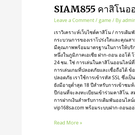
SIAM855 คาสิโนออ
Leave a Comment
/
game
/ By
admi
เราวิเคราะห์เว็บไซต์คาสิโน / การเดิ
กระบวนการของเราโปร่งใสและคุณสามารถอ่
มีคุณภาพพร้อมมาตรฐานในการให้บริการท
หนึ่งในภูมิภาคเอเชีย ฝาก-ถอน ออโต้ โ
24 ชม. ใช่ การเล่นในคาสิโนออนไลน์ที
การเล่นเกมที่ปลอดภัยและเชื่อถือได้ 
ปลอดภัย เราใช้การเข้ารหัส SSL ซึ่งเป็น
ยังมีอายุต่ำสุด 18 ปีสำหรับการเข้าช
ปีก่อนที่จะลงทะเบียนเข้าร่วมคาสิโน.
การฝากเงินสำหรับการเดิมพันออนไลน์เป็น
vip168sa.com พร้อมระบบฝาก-ถอนออโต
Read More »