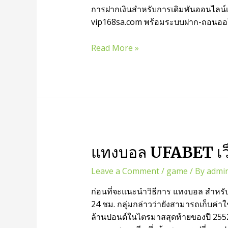
การฝากเงินสำหรับการเดิมพันออนไลน์เป็น
vip168sa.com พร้อมระบบฝาก-ถอนออโต
Read More »
แทงบอล UFABET เว็บ
Leave a Comment
/
game
/ By
admi
ก่อนที่จะแนะนำวิธีการ แทงบอล สำหรับ
24 ชม. กลุ่มกล่าวว่ายังสามารถเก็บค่า
ล้านปอนด์ในไตรมาสสุดท้ายของปี 2552