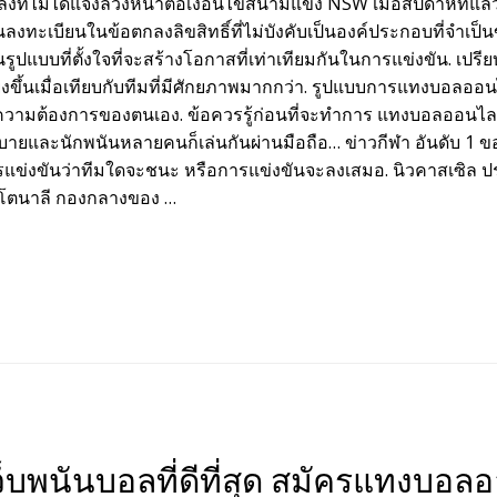
ที่ไม่ได้แจ้งล่วงหน้าต่อเงื่อนไขสนามแข่ง NSW เมื่อสัปดาห์ที่แล
ันลงทะเบียนในข้อตกลงลิขสิทธิ์ที่ไม่บังคับเป็นองค์ประกอบที่จำ
ูปแบบที่ตั้งใจที่จะสร้างโอกาสที่เท่าเทียมกันในการแข่งขัน. เปรีย
ิ่งขึ้นเมื่อเทียบกับทีมที่มีศักยภาพมากกว่า. รูปแบบการแทงบอลอ
วามต้องการของตนเอง. ข้อควรรู้ก่อนที่จะทำการ แทงบอลออนไลน์
วกสบายและนักพนันหลายคนก็เล่นกันผ่านมือถือ… ข่าวกีฬา อันดับ 1
ารแข่งขันว่าทีมใดจะชนะ หรือการแข่งขันจะลงเสมอ. นิวคาสเซิ
ร โตนาลี กองกลางของ …
พนันบอลที่ดีที่สุด สมัครแทงบอลอ