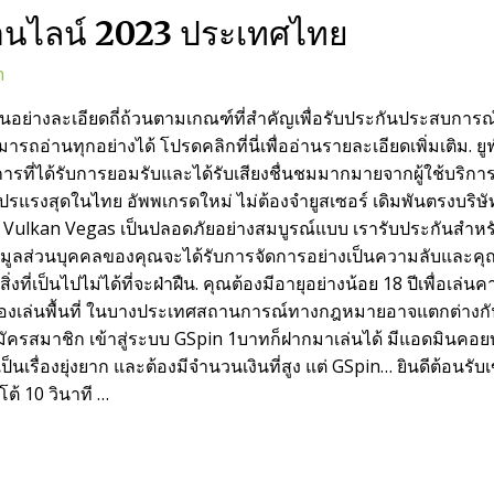
นไลน์ 2023 ประเทศไทย
n
มพันอย่างละเอียดถี่ถ้วนตามเกณฑ์ที่สำคัญเพื่อรับประกันประสบกา
านทุกอย่างได้ โปรดคลิกที่นี่เพื่ออ่านรายละเอียดเพิ่มเติม. ยูฟ่
ี่ได้รับการยอมรับและได้รับเสียงชื่นชมมากมายจากผู้ใช้บริการว่
ปรแรงสุดในไทย อัพพเกรดใหม่ ไม่ต้องจำ​ยูสเซอร์ เดิมพันตรงบริษ
่ Vulkan Vegas เป็นปลอดภัยอย่างสมบูรณ์แบบ เรารับประกันสำหรั
ข้อมูลส่วนบุคคลของคุณจะได้รับการจัดการอย่างเป็นความลับและคุณ
สิ่งที่เป็นไปไม่ได้ที่จะฝ่าฝืน. คุณต้องมีอายุอย่างน้อย 18 ปีเพื่
มห้องเล่นพื้นที่ ในบางประเทศสถานการณ์ทางกฎหมายอาจแตกต่างกันไ
 สมัครสมาชิก เข้าสู่ระบบ GSpin 1บาทก็ฝากมาเล่นได้ มีแอดมิน
เรื่องยุ่งยาก และต้องมีจำนวนเงินที่สูง แต่ GSpin… ยินดีต้อนรับเข
้ 10 วินาที …