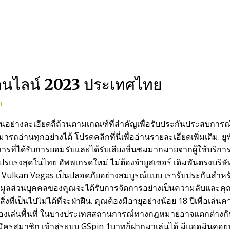
นไลน์ 2023 ประเทศไทย
n
มพันอย่างละเอียดถี่ถ้วนตามเกณฑ์ที่สำคัญเพื่อรับประกันประสบกา
านทุกอย่างได้ โปรดคลิกที่นี่เพื่ออ่านรายละเอียดเพิ่มเติม. ยูฟ่
ี่ได้รับการยอมรับและได้รับเสียงชื่นชมมากมายจากผู้ใช้บริการว่
ปรแรงสุดในไทย อัพพเกรดใหม่ ไม่ต้องจำ​ยูสเซอร์ เดิมพันตรงบริษ
่ Vulkan Vegas เป็นปลอดภัยอย่างสมบูรณ์แบบ เรารับประกันสำหรั
ข้อมูลส่วนบุคคลของคุณจะได้รับการจัดการอย่างเป็นความลับและคุณ
สิ่งที่เป็นไปไม่ได้ที่จะฝ่าฝืน. คุณต้องมีอายุอย่างน้อย 18 ปีเพื่
มห้องเล่นพื้นที่ ในบางประเทศสถานการณ์ทางกฎหมายอาจแตกต่างกันไ
 สมัครสมาชิก เข้าสู่ระบบ GSpin 1บาทก็ฝากมาเล่นได้ มีแอดมิน