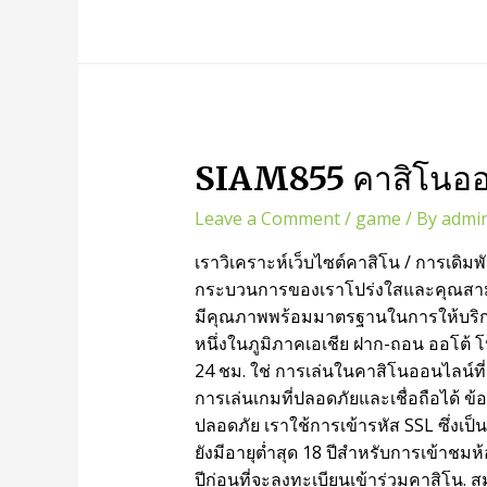
SIAM855 คาสิโนออ
Leave a Comment
/
game
/ By
admi
เราวิเคราะห์เว็บไซต์คาสิโน / การเดิ
กระบวนการของเราโปร่งใสและคุณสามารถอ่
มีคุณภาพพร้อมมาตรฐานในการให้บริการท
หนึ่งในภูมิภาคเอเชีย ฝาก-ถอน ออโต้ โ
24 ชม. ใช่ การเล่นในคาสิโนออนไลน์ที
การเล่นเกมที่ปลอดภัยและเชื่อถือได้ 
ปลอดภัย เราใช้การเข้ารหัส SSL ซึ่งเป็น
ยังมีอายุต่ำสุด 18 ปีสำหรับการเข้าช
ปีก่อนที่จะลงทะเบียนเข้าร่วมคาสิโน.