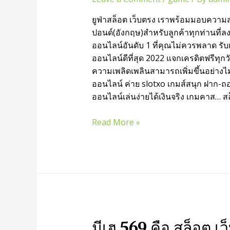
ยูฟ่าสล็อต เว็บตรง เราพร้อมมอบความสะ
ปอนด์(อังกฤษ)สำหรับลูกค้าทุกท่านที่ลง
ออนไลน์อันดับ 1 ที่คุณไม่ควรพลาด รั
ออนไลน์ดีที่สุด 2022 แจกเครดิตฟรีทุกวั
ความเพลิดเพลินสามารถเพิ่มขึ้นอย่างไม่
ออนไลน์ ค่าย slotxo เกมส์สนุก ฝาก-ถ
ออนไลน์เล่นง่ายได้เงินจริง เกมคาส… 
Read More »
มีเฮ 569 คือ สล็อต เ